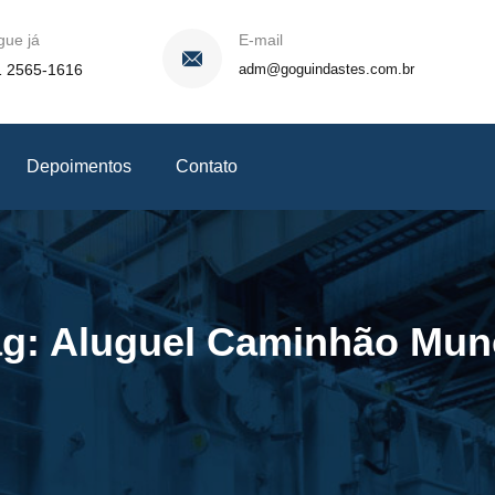
gue já
E-mail
1 2565-1616
adm@goguindastes.com.br
Depoimentos
Contato
ag:
Aluguel Caminhão Mun