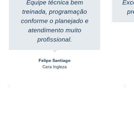
Equipe técnica bem
Exc
treinada, programação
pr
conforme o planejado e
atendimento muito
profissional.
Felipe Santiago
Cera Ingleza
Locação de Caminhão Munck
Possuímos equipamentos de alta tecnologia e equipe
capacitada.