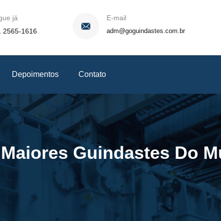
gue já
E-mail
1 2565-1616
adm@goguindastes.com.br
Depoimentos
Contato
:
Maiores Guindastes Do 